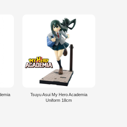
demia
Tsuyu Asui My Hero Academia
Ocha
Uniform 18cm
Academia