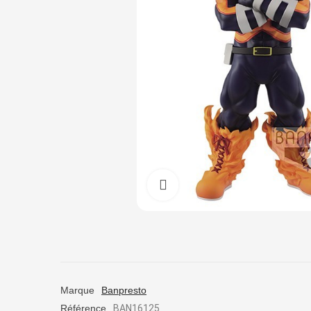
Cliquez pour agrandir
Marque
Banpresto
Référence
BAN16125