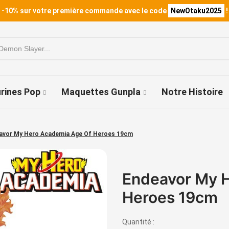
 -10% sur votre première commande avec le code
NewOtaku2025
!
urines Pop
Maquettes Gunpla
Notre Histoire
avor My Hero Academia Age Of Heroes 19cm
Endeavor My 
Heroes 19cm
Quantité :