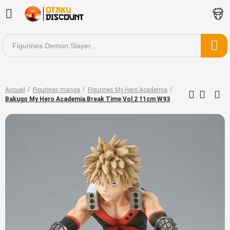
Accueil
Figurines manga
Figurines My Hero Academia
Bakugo My Hero Academia Break Time Vol 2 11cm W93