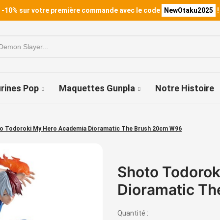
 -10% sur votre première commande avec le code
NewOtaku2025
!
urines Pop
Maquettes Gunpla
Notre Histoire
o Todoroki My Hero Academia Dioramatic The Brush 20cm W96
Shoto Todorok
Dioramatic T
Quantité :