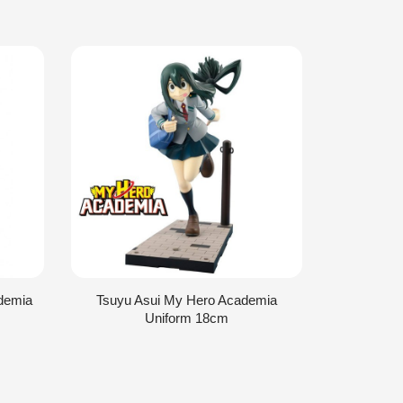
demia
Tsuyu Asui My Hero Academia
Ocha
Uniform 18cm
Academia