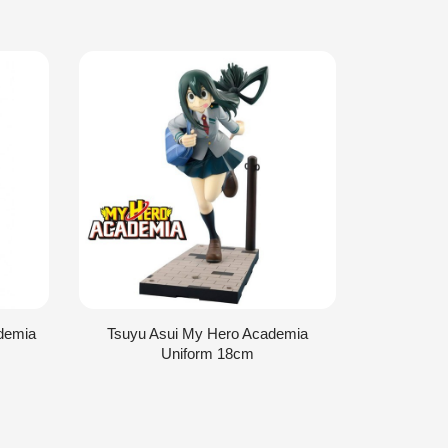
demia
Tsuyu Asui My Hero Academia
Ocha
Uniform 18cm
Academia