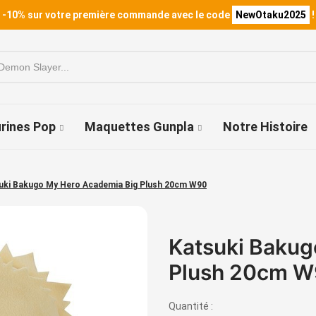
 -10% sur votre première commande avec le code
NewOtaku2025
!
urines Pop
Maquettes Gunpla
Notre Histoire
uki Bakugo My Hero Academia Big Plush 20cm W90
Katsuki Bakug
Plush 20cm 
Quantité :