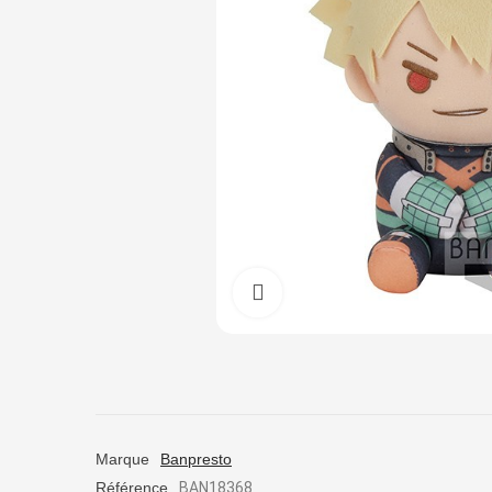
Cliquez pour agrandir
Marque
Banpresto
Référence
BAN18368