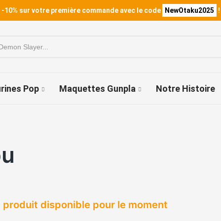
 -10% sur votre première commande avec le code
NewOtaku2025
!
urines Pop
Maquettes Gunpla
Notre Histoire
bu
 produit disponible pour le moment