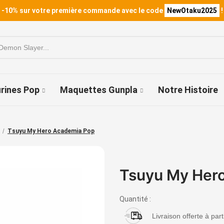
 -10% sur votre première commande avec le code
NewOtaku2025
!
urines Pop
Maquettes Gunpla
Notre Histoire
Tsuyu My Hero Academia Pop
Tsuyu My Her
Quantité :
Livraison offerte à par