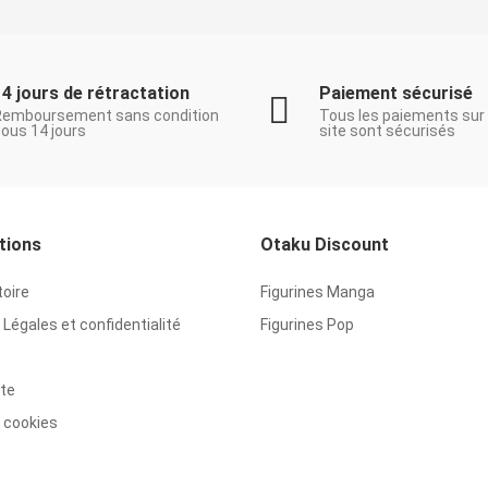
14 jours de rétractation
Paiement sécurisé
Remboursement sans condition
Tous les paiements sur
ous 14 jours
site sont sécurisés
tions
Otaku Discount
toire
Figurines Manga
Légales et confidentialité
Figurines Pop
ite
 cookies