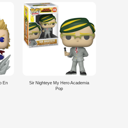
p En
Sir Nighteye My Hero Academia
Overhaul
Pop