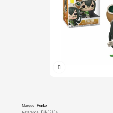
Cliquez pour agrandir
Marque
Funko
Référence
FUN32134