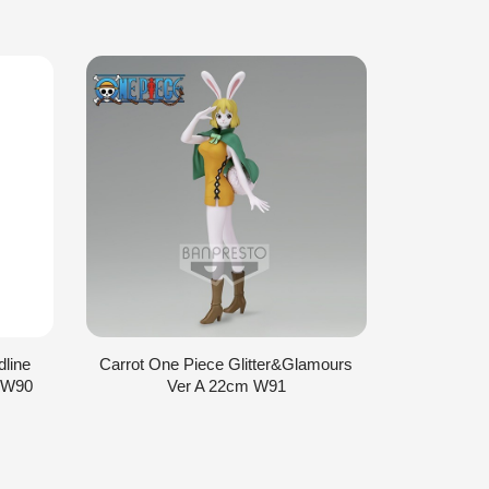
line
Carrot One Piece Glitter&Glamours
Otama
m W90
Ver A 22cm W91
Grandlin