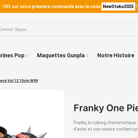
 -10% sur votre première commande avec le code
NewOtaku2025
!
urines Pop
Maquettes Gunpla
Notre Histoire
iece Vol 12 15cm W99
Franky One Pi
Franky, le cyborg charismatique,
d'acier et son sourire confiant pr