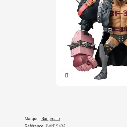
Cliquez pour agrandir
Marque
Banpresto
Référence
BAN19494