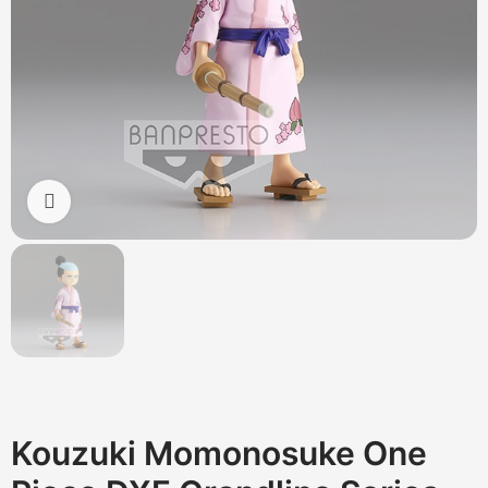
Cliquez pour agrandir
Kouzuki Momonosuke One