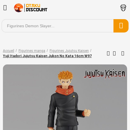
Accueil
Figurines manga
Figurines Jujutsu Kaisen
Yuji Itadori Jujutsu Kaisen Jukon No Kata 16cm W97