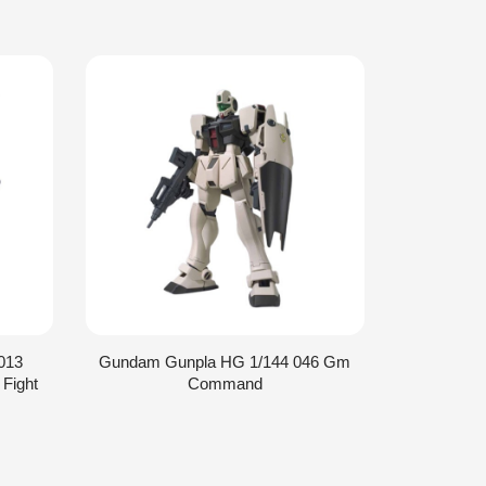
013
Gundam Gunpla HG 1/144 046 Gm
Gundam G
 Fight
Command