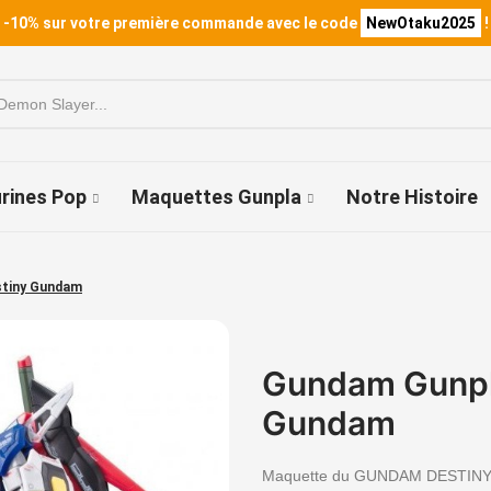
 -10% sur votre première commande avec le code
NewOtaku2025
!
urines Pop
Maquettes Gunpla
Notre Histoire
stiny Gundam
Gundam Gunpla
Gundam
Maquette du GUNDAM DESTINY, d