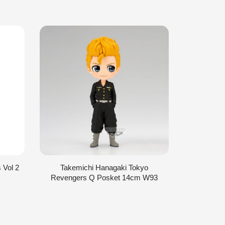
 Vol 2
Takemichi Hanagaki Tokyo
Manjiro 
Revengers Q Posket 14cm W93
P