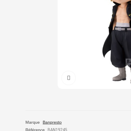
Cliquez pour agrandir
Marque
Banpresto
Référence
BAN19245