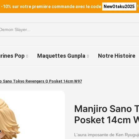
 -10% sur votre première commande avec le code
NewOtaku2025
!
urines Pop
Maquettes Gunpla
Notre Histoire
ro Sano Tokyo Revengers Q Posket 14cm W97
Manjiro Sano 
Posket 14cm 
L'aura imposante de Ken Ryuguji 