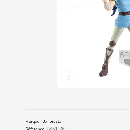
Cliquez pour agrandir
Marque
Banpresto
Référence
BAN18459