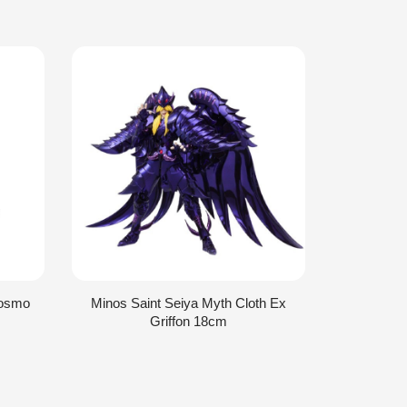
Cosmo
Minos Saint Seiya Myth Cloth Ex
Bud D'Alco
Griffon 18cm