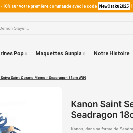
 -10% sur votre première commande avec le code
NewOtaku2025
!
urines Pop
Maquettes Gunpla
Notre Histoire
t Seiya Saint Cosmo Memoir Seadragon 18cm W89
Kanon Saint S
Seadragon 1
Kanon, dans sa forme de Seadrag