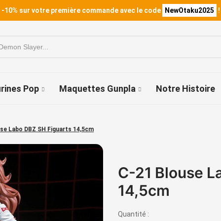
 -10% sur votre première commande avec le code
NewOtaku2025
!
urines Pop
Maquettes Gunpla
Notre Histoire
se Labo DBZ SH Figuarts 14,5cm
C-21 Blouse L
14,5cm
Quantité :