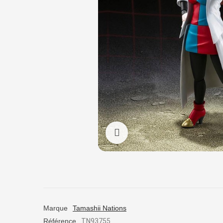
Cliquez pour agrandir
Marque
Tamashii Nations
Référence
TN93755