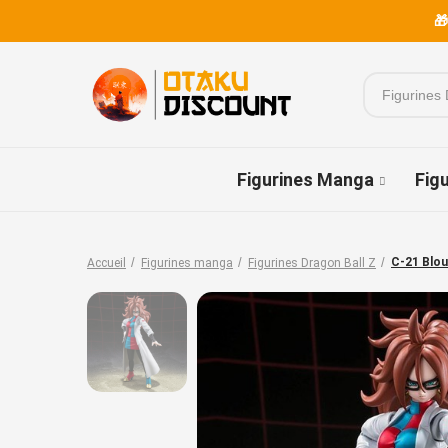
🎁
Figurines Manga
Fig
C-21 Blou
Accueil
Figurines manga
Figurines Dragon Ball Z