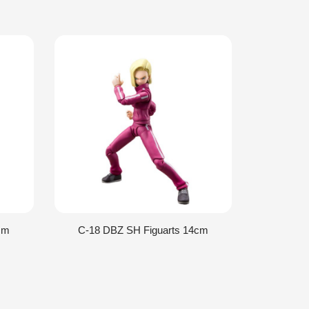
cm
C-18 DBZ SH Figuarts 14cm
Zarbon 