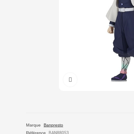
Cliquez pour agrandir
Marque
Banpresto
Référence
BAN88053