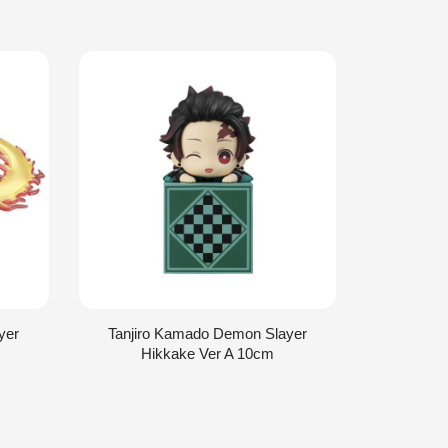
yer
Tanjiro Kamado Demon Slayer
Tanjiro
Hikkake Ver A 10cm
Hi