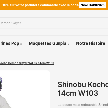
 -10% sur votre première commande avec le code
NewOtaku2025
!
urines Pop
Maquettes Gunpla
Notre Histoire
Kocho Demon Slayer Vol.37 14cm W103
Shinobu Kocho
14cm W103
La douce mais redoutable Shino