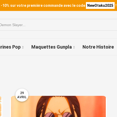
 -10% sur votre première commande avec le code
NewOtaku2025
!
urines Pop
Maquettes Gunpla
Notre Histoire
29
AVRIL